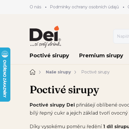
Přejít
O nás
Podmínky ochrany osobních údajů
na
obsah
Poctivé sirupy
Premium sirupy
Domů
Naše sirupy
Poctivé sirupy
Poctivé sirupy
Poctivé sirupy Dei
přinášejí oblíbené ovo
bílý řepný cukr a jejich základ tvoří ovocný
Díky vysokému poměru ředění
1 díl sirup