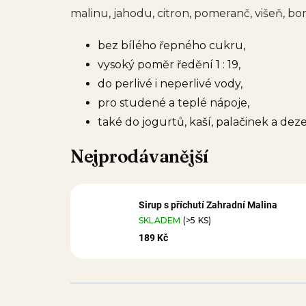
malinu, jahodu, citron, pomeranč, višeň, 
bez bílého řepného cukru,
vysoký poměr ředění 1 : 19,
do perlivé i neperlivé vody,
pro studené a teplé nápoje,
také do jogurtů, kaší, palačinek a deze
Nejprodávanější
Sirup s příchutí Zahradní Malina
SKLADEM
(>5 KS)
189 Kč
Ř