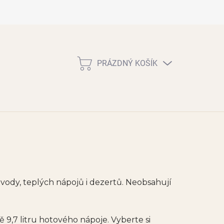
PRÁZDNÝ KOŠÍK
NÁKUPNÍ
KOŠÍK
ody, teplých nápojů i dezertů. Neobsahují
ě 9,7 litru hotového nápoje. Vyberte si