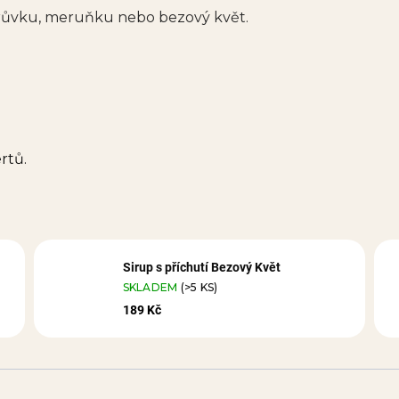
borůvku, meruňku nebo bezový květ.
rtů.
Sirup s příchutí Bezový Květ
SKLADEM
(>5 KS)
189 Kč