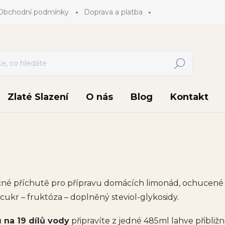
Obchodní podmínky
Doprava a platba
Hledat
Zlaté Slazení
O nás
Blog
Kontakt
cné příchutě pro přípravu domácích limonád, ochucené v
 cukr – fruktóza – doplněný steviol-glykosidy.
u na 19 dílů vody
připravíte z jedné 485ml lahve přibližn