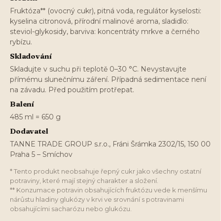
Fruktóza** (ovocný cukr), pitná voda, regulátor kyselosti:
kyselina citronová, přírodní malinové aroma, sladidlo:
steviol-glykosidy, barviva: koncentráty mrkve a černého
rybízu.
Skladování
Skladujte v suchu při teplotě 0–30 °C. Nevystavujte
přímému slunečnímu záření. Případná sedimentace není
na závadu. Před použitím protřepat.
Balení
485 ml = 650 g
Dodavatel
TANNE TRADE GROUP s.r.o., Fráni Šrámka 2302/15, 150 00
Praha 5 – Smíchov
* Tento produkt neobsahuje řepný cukr jako všechny ostatní
potraviny, které mají stejný charakter a složení.
** Konzumace potravin obsahujících fruktózu vede k menšímu
nárůstu hladiny glukózy v krvi ve srovnání s potravinami
obsahujícími sacharózu nebo glukózu.