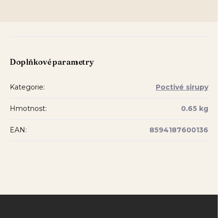
Doplňkové parametry
Kategorie
:
Poctivé sirupy
Hmotnost
:
0.65 kg
EAN
:
8594187600136
Z
á