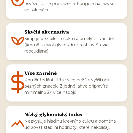
osvěžující, ne přeslazená. Funguje na jazyku i
ve skleničce.
Skvělá alternativa
Sirup je bez bílého cukru a umělých sladidel
(kromě steviol-glykosidů z rostliny Stevia
rebaudiana).
Více za méně
Poměr ředění 1:19 je více než 2× vyšší než u
běžných značek. Z jedné lahve připravíte
minimálně 2× více nápojů.
Nízký glykemický index
Nezvyšuje hladinu krevního cukru a pomáhá
udržovat stabilní hodnoty, které nekolísají.