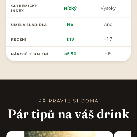
GLYKEMICKÝ
Nízký
Vysoký
INDEX
Ne
Ano
UMĚLÁ SLADIDLA
1:19
~1:7
ŘEDĚNÍ
až 50
~15
NÁPOJŮ Z BALENÍ
PŘIPRAVTE SI DOMA
Pár tipů na váš drink