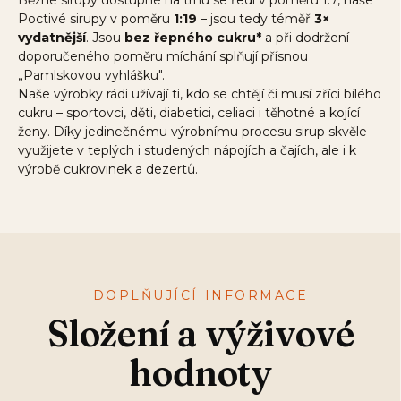
Poctivé sirupy v poměru
1:19
– jsou tedy téměř
3×
vydatnější
. Jsou
bez řepného cukru*
a při dodržení
doporučeného poměru míchání splňují přísnou
„Pamlskovou vyhlášku".
Naše výrobky rádi užívají ti, kdo se chtějí či musí zříci bílého
cukru – sportovci, děti, diabetici, celiaci i těhotné a kojící
ženy. Díky jedinečnému výrobnímu procesu sirup skvěle
využijete v teplých i studených nápojích a čajích, ale i k
výrobě cukrovinek a dezertů.
DOPLŇUJÍCÍ INFORMACE
Složení a výživové
hodnoty