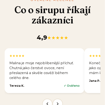
Co o sirupu říkají
zákazníci
4,9
★★★★★
★★★★★
★★★★★
Malina je moje nejoblíbenější příchuť.
Konečně 
Chutná jako čerstvé ovoce, není
jako opra
přeslazená a skvěle osvěží během
mám klid,
celého dne.
Jana P.
Tereza K.
✓ Ověřeno