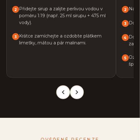
Přidejte sirup a zalijte perlivou vodou v
Nalij
poměru 1:19 (např. 25 ml sirupu + 475 ml
vody).
Dopl
Krátce zamíchejte a ozdobte plátkem
Doli
limetky, mátou a pár malinami.
zamí
Ozdo
špejli
OVĚŘENÉ RECENZE