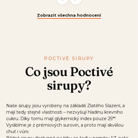
Zobrazit všechna hodnocení
POCTIVÉ SIRUPY
Co jsou Poctivé
sirupy?
Naše sirupy jsou vyrobeny na základě Zlatého Slazení, a
mají tedy stejné vlastnosti – nezvyšují hladinu krevního
cukru. Díky tomu mají glykemický index pouze 25**.
Vyrábíme je z prémiových surovin, a proto mají skvělou
chuť i vůni.
Běžné sirupy dostupné na trhu se ředí v poměru 1:7, naše