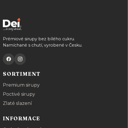
p
a
t
í
Prémiové sirupy bez bílého cukru.
Namíchané s chutí, vyrobené v Česku.
SORTIMENT
Premium sirupy
Poctivé sirupy
Zlaté slazení
INFORMACE