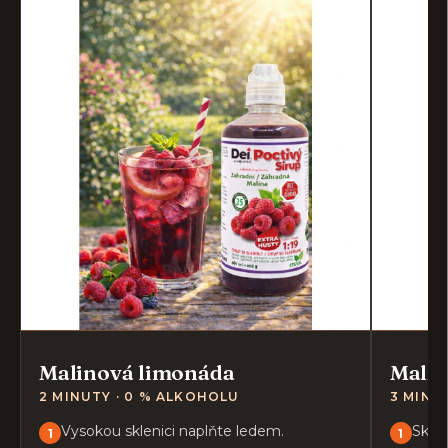
Malinová limonáda
Malin
2 MINUTY · 0 % ALKOHOLU
3 MINU
Vysokou sklenici naplňte ledem.
Sklen