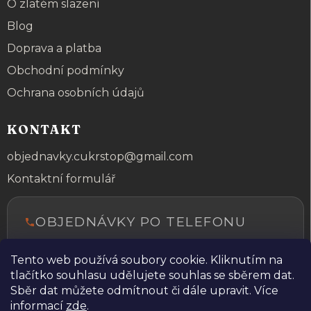
O zlatém slazení
Blog
Doprava a platba
Obchodní podmínky
Ochrana osobních údajů
KONTAKT
objednavky.cukrstop@gmail.com
Kontaktní formulář
OBJEDNÁVKY PO TELEFONU
+420 606 026 880
Tento web používá soubory cookie. Kliknutím na
Rádi vám poradíme a pomůžeme s
tlačítko souhlasu udělujete souhlas se sběrem dat.
objednávkou.
Sběr dat můžete odmítnout či dále upravit. Více
informací
zde
.