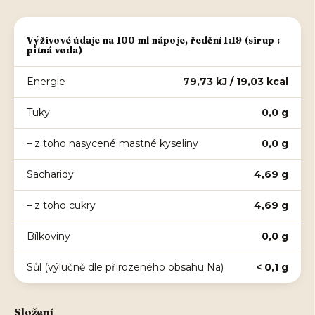
Výživové údaje na 100 ml nápoje, ředění 1:19 (sirup :
pitná voda)
Energie
79,73 kJ / 19,03 kcal
Tuky
0,0 g
– z toho nasycené mastné kyseliny
0,0 g
Sacharidy
4,69 g
– z toho cukry
4,69 g
Bílkoviny
0,0 g
Sůl (výlučně dle přirozeného obsahu Na)
< 0,1 g
Složení