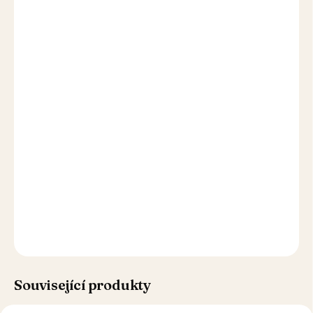
každodenní potěšení – a vystačí až na 50
sklenic.
Až 50 drinků z lahve
0 % alkoholu
Ředění 1:19
Dáte si ho kdykoli
Bez bílého cukru
Nízký GI
Bohatá chuť i tak
Nezvyšuje cukr v krvi
Související produkty
TIP