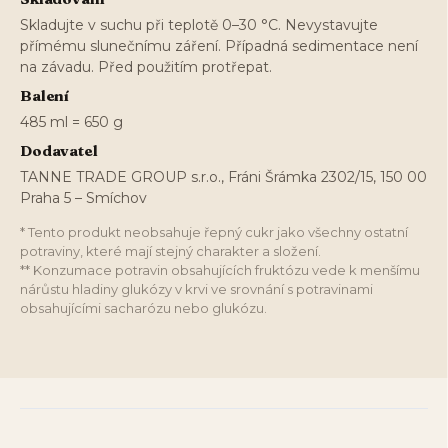
Skladujte v suchu při teplotě 0–30 °C. Nevystavujte
přímému slunečnímu záření. Případná sedimentace není
na závadu. Před použitím protřepat.
Balení
485 ml = 650 g
Dodavatel
TANNE TRADE GROUP s.r.o., Fráni Šrámka 2302/15, 150 00
Praha 5 – Smíchov
* Tento produkt neobsahuje řepný cukr jako všechny ostatní
potraviny, které mají stejný charakter a složení.
** Konzumace potravin obsahujících fruktózu vede k menšímu
nárůstu hladiny glukózy v krvi ve srovnání s potravinami
obsahujícími sacharózu nebo glukózu.