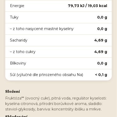
Energie
79,73 kJ / 19,03 kcal
Tuky
0,0 g
– z toho nasycené mastné kyseliny
0,0 g
Sacharidy
4,69 g
– z toho cukry
4,69 g
Bílkoviny
0,0 g
Sůl (výlučně dle přirozeného obsahu Na)
< 0,1 g
Složení
Fruktóza** (ovocný cukr), pitná voda, regulátor kyselosti:
kyselina citronová, přírodní borůvkové aroma, sladidlo:
steviol-glykosidy, barviva: koncentráty ibišku a mrkve.
Skladování