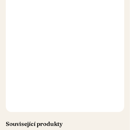
příjem cukru, včetně diabetiků.
Jedna lahev
pro každodenní potěšení – a vystačí až na 50
sklenic.
Až 50 drinků z lahve
0 % alkoholu
Ředění 1:19
Dáte si ho kdykoli
Bez bílého cukru
Nízký GI
Bohatá chuť i tak
Nezvyšuje cukr v krvi
Související produkty