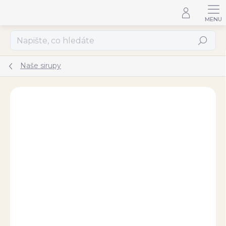
Přejít
na
obsah
Hledat
Naše sirupy