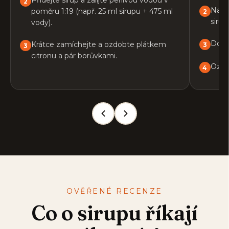
Přidejte sirup a zalijte perlivou vodou v
Napl
poměru 1:19 (např. 25 ml sirupu + 475 ml
sirup
vody).
Dopl
Krátce zamíchejte a ozdobte plátkem
citronu a pár borůvkami.
Ozdo
OVĚŘENÉ RECENZE
Co o sirupu říkají