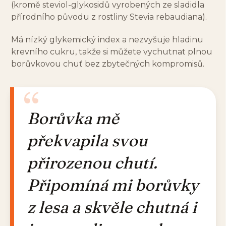
(kromě steviol-glykosidů vyrobených ze sladidla
přírodního původu z rostliny Stevia rebaudiana).
Má nízký glykemický index a nezvyšuje hladinu
krevního cukru, takže si můžete vychutnat plnou
borůvkovou chuť bez zbytečných kompromisů.
Borůvka mě
překvapila svou
přirozenou chutí.
Připomíná mi borůvky
z lesa a skvěle chutná i