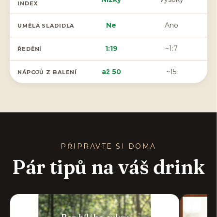
INDEX
Ne
Ano
UMĚLÁ SLADIDLA
1:19
~1:7
ŘEDĚNÍ
až 50
~15
NÁPOJŮ Z BALENÍ
PŘIPRAVTE SI DOMA
Pár tipů na váš drink