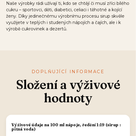
Naše výrobky rádi užívají ti, kdo se chtějí či musí zříci bílého
cukru – sportovci, děti, diabetici, celiaci i těhotné a kojící
ženy. Díky jedinečnému výrobnímu procesu sirup skvěle
využijete v teplých i studených nápojích a čajích, ale i k
výrobě cukrovinek a dezertů.
DOPLŇUJÍCÍ INFORMACE
Složení a výživové
hodnoty
Výživové údaje na 100 ml nápoje, ředění 1:19 (sirup :
pitná voda)