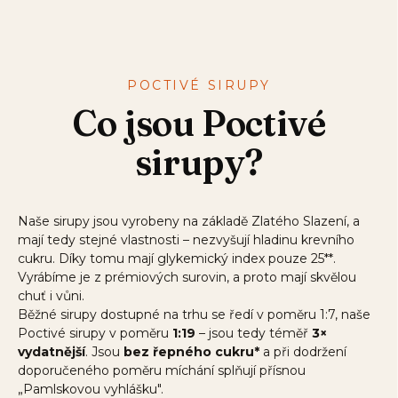
POCTIVÉ SIRUPY
Co jsou Poctivé
sirupy?
Naše sirupy jsou vyrobeny na základě Zlatého Slazení, a
mají tedy stejné vlastnosti – nezvyšují hladinu krevního
cukru. Díky tomu mají glykemický index pouze 25**.
Vyrábíme je z prémiových surovin, a proto mají skvělou
chuť i vůni.
Běžné sirupy dostupné na trhu se ředí v poměru 1:7, naše
Poctivé sirupy v poměru
1:19
– jsou tedy téměř
3×
vydatnější
. Jsou
bez řepného cukru*
a při dodržení
doporučeného poměru míchání splňují přísnou
„Pamlskovou vyhlášku".