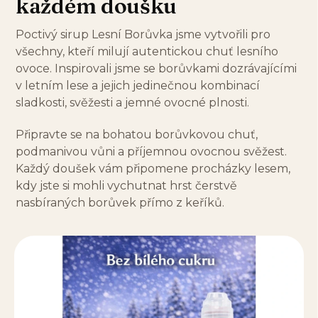
každém doušku
Poctivý sirup Lesní Borůvka jsme vytvořili pro
všechny, kteří milují autentickou chuť lesního
ovoce. Inspirovali jsme se borůvkami dozrávajícími
v letním lese a jejich jedinečnou kombinací
sladkosti, svěžesti a jemné ovocné plnosti.
Připravte se na bohatou borůvkovou chuť,
podmanivou vůni a příjemnou ovocnou svěžest.
Každý doušek vám připomene procházky lesem,
kdy jste si mohli vychutnat hrst čerstvě
nasbíraných borůvek přímo z keříků.