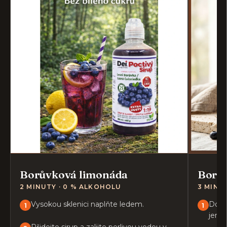
Borůvková limonáda
Borův
2 MINUTY · 0 % ALKOHOLU
3 MINUT
Vysokou sklenici naplňte ledem.
Do sk
jemn