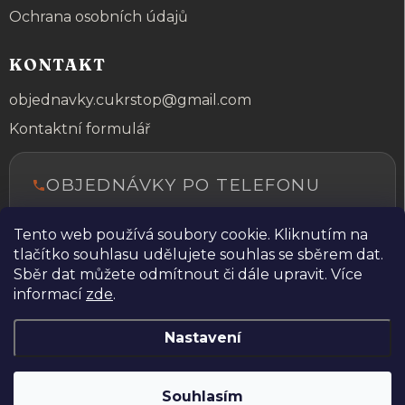
Ochrana osobních údajů
KONTAKT
objednavky.cukrstop@gmail.com
Kontaktní formulář
OBJEDNÁVKY PO TELEFONU
+420 606 026 880
Tento web používá soubory cookie. Kliknutím na
Rádi vám poradíme a pomůžeme s
tlačítko souhlasu udělujete souhlas se sběrem dat.
objednávkou.
Sběr dat můžete odmítnout či dále upravit. Více
informací
zde
.
Nastavení
Copyright 2026
Dei
. Všechna práva vyhrazena.
Upravit nastavení
cookies
Souhlasím