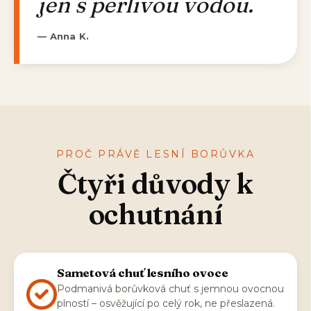
jen s perlivou vodou.
— Anna K.
PROČ PRÁVĚ LESNÍ BORŮVKA
Čtyři důvody k
ochutnání
Sametová chuť lesního ovoce
Podmanivá borůvková chuť s jemnou ovocnou
plností – osvěžující po celý rok, ne přeslazená.