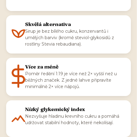
Skvělá alternativa
Sirup je bez bílého cukru, konzervantů i
umělých barviv (kromě steviol-glykosidů z
rostliny Stevia rebaudiana).
Více za méně
Poměr ředění 1:19 je více než 2× vyšší než u
běžných značek. Z jedné lahve připravíte
minimálně 2× více nápojů.
Nízký glykemický index
Nezvyšuje hladinu krevního cukru a pomáhá
udržovat stabilní hodnoty, které nekolísají.