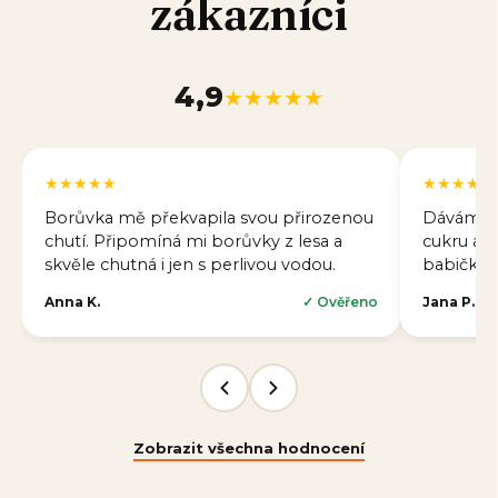
zákazníci
4,9
★★★★★
★★★★★
★★★★★
Borůvka mě překvapila svou přirozenou
Dávám bo
chutí. Připomíná mi borůvky z lesa a
cukru a m
skvěle chutná i jen s perlivou vodou.
babičky. 
Anna K.
✓ Ověřeno
Jana P.
Zobrazit všechna hodnocení